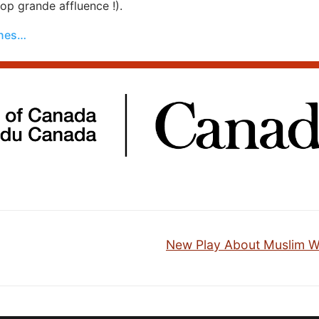
rop grande affluence !).
anes…
Next
New Play About Muslim 
post: