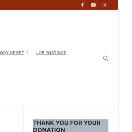
TORY OF BPT
JOB POSTINGS
Search for:
THANK YOU FOR YOUR
DONATION