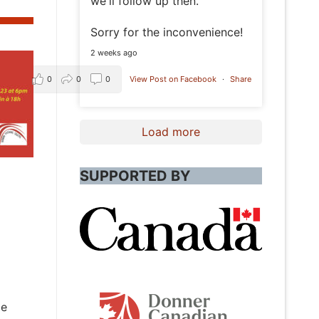
we'll follow up then.
Sorry for the inconvenience!
2 weeks ago
0
0
0
View Post on Facebook
·
Share
Load more
à
SUPPORTED BY
de