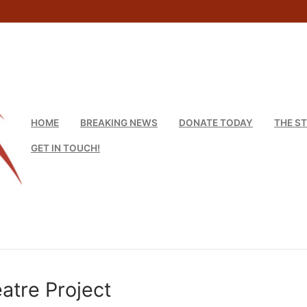
HOME
BREAKING NEWS
DONATE TODAY
THE S
GET IN TOUCH!
tre Project