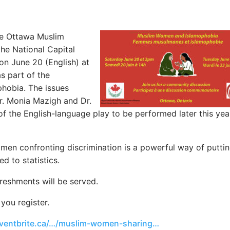
he Ottawa Muslim
he National Capital
on June 20 (English) at
s part of the
hobia. The issues
 Dr. Monia Mazigh and Dr.
 of the English-language play to be performed later this yea
men confronting discrimination is a powerful way of puttin
d to statistics.
freshments will be served.
 you register.
ventbrite.ca/…/muslim-women-sharing…