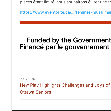
places étant limité, nous souhaitons éviter une t
https://www.eventbrite.ca/…/femmes-musulm
Post
PREVIOUS
navigation
Previous
New Play Highlights Challenges and Joys of
post:
Ottawa Seniors